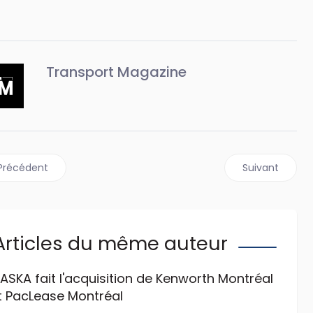
Transport Magazine
Article précédent : Chevrolet abandonne sa ligne Medium Duty
Article suivan
Précédent
Suivant
Articles du même auteur
ASKA fait l'acquisition de Kenworth Montréal
t PacLease Montréal