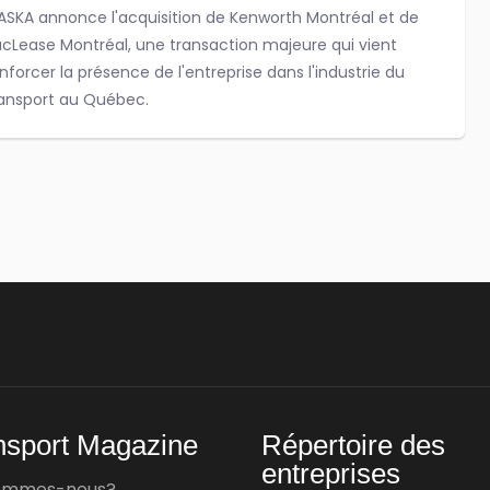
SKA annonce l'acquisition de Kenworth Montréal et de
cLease Montréal, une transaction majeure qui vient
nforcer la présence de l'entreprise dans l'industrie du
ansport au Québec.
û 03, 2026
aniquip-Bergor acquiert Hydraline et renforce
a présence dans les véhicules lourds
niquip-Bergor, une société de UAP, annonce l'acquisition
Hydraline, une entreprise reconnue dans les pièces
drauliques, pneumatiques et les équipements destinés au
cteur de la collecte...
nsport Magazine
Répertoire des
i 26, 2026
entreprises
sommes-nous?