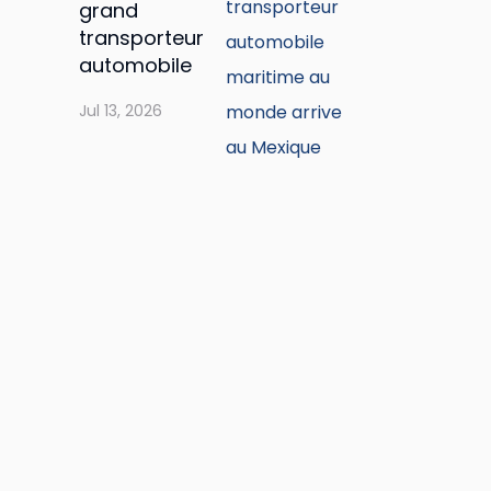
grand
transporteur
automobile
maritime au
Jul 13, 2026
monde
arrive au
Mexique
t : Un constat positif pour les premiers jours du nouveau réseau