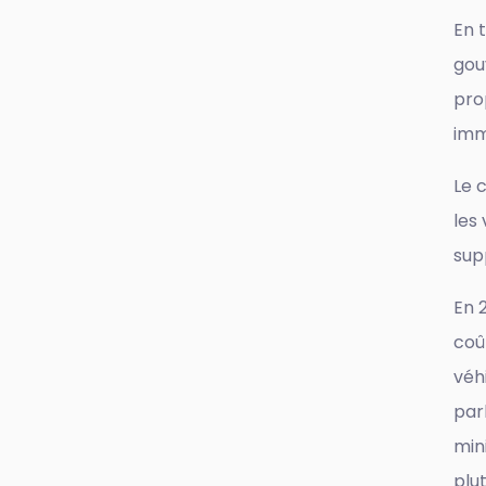
En 
gou
pro
imm
Le 
les
sup
En 
coû
véh
par
min
plut