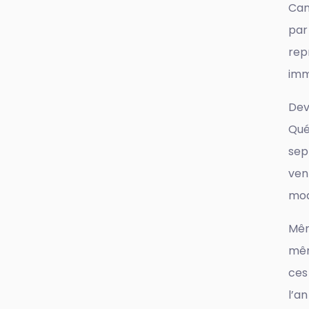
Can
par
rep
imm
Dev
Qué
sep
vent
mod
Mêm
mêm
ces
l’a