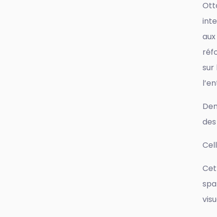
Ott
int
aux 
réf
sur
l’e
Dem
des
Cel
Cet
spa
visu