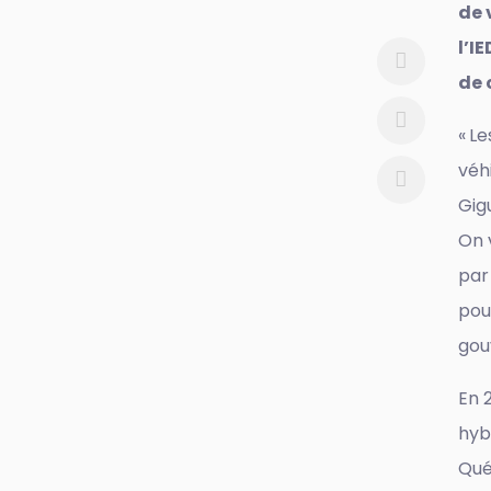
de 
l’I
de 
« L
véh
Gig
On 
par
pou
gou
En 
hyb
Qué