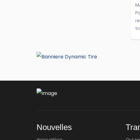
MA
Pa
re
tr
...
Ao
S
s
Sa
d'
hy
se
Nouvelles
Tra
Ju
Innovation
Qui 