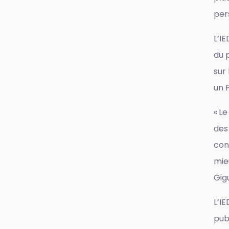
per
L’I
du 
sur
un P
« L
des 
con
mie
Gig
L’I
pub