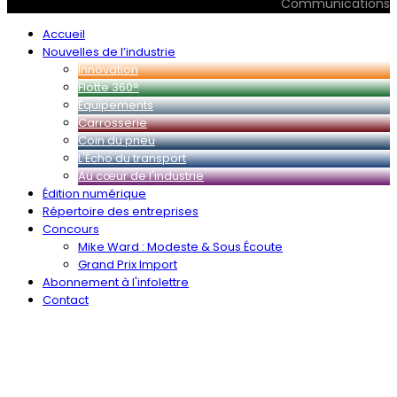
Communications
Accueil
Nouvelles de l’industrie
Innovation
Flotte 360°
Équipements
Carrosserie
Coin du pneu
L'Écho du transport
Au cœur de l'industrie
Édition numérique
Répertoire des entreprises
Concours
Mike Ward : Modeste & Sous Écoute
Grand Prix Import
Abonnement à l'infolettre
Contact