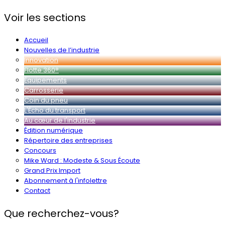
Voir les sections
Accueil
Nouvelles de l’industrie
Innovation
Flotte 360°
Équipements
Carrosserie
Coin du pneu
L'Écho du transport
Au cœur de l'industrie
Édition numérique
Répertoire des entreprises
Concours
Mike Ward : Modeste & Sous Écoute
Grand Prix Import
Abonnement à l'infolettre
Contact
Que recherchez-vous?