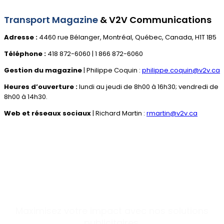
Transport Magazine
& V2V Communications
Adresse :
4460 rue Bélanger, Montréal, Québec, Canada, H1T 1B5
Téléphone :
418 872-6060 | 1 866 872-6060
Gestion du magazine
| Philippe Coquin :
philippe.coquin@v2v.ca
Heures d’ouverture :
lundi au jeudi de 8h00 à 16h30; vendredi de
8h00 à 14h30.
Web et réseaux sociaux
| Richard Martin :
rmartin@v2v.ca
Annoncez-vous dans le magazine
et sur notre site Web !
Maximisez votre impact avec nos solutions
publicitaires.