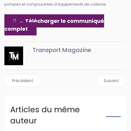
pompes et composantes d'équipements de collecte.
→ Télécharger le communiqué
complet
Transport Magazine
Article précédent : Daimler Truck Defence, une nouvelle
Article suiv
Précédent
Suivant
Articles du même
auteur