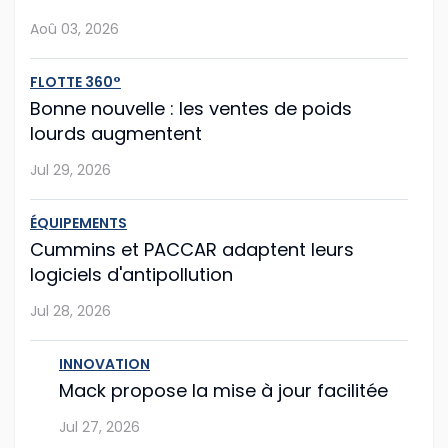
Aoû 03, 2026
Jui 26, 2026
FLOTTE 360°
Camo-Route lance un sondage sur la
Bonne nouvelle : les ventes de poids
place des femmes dans le transport
lourds augmentent
routier
Camo-Route invite les entreprises ainsi que les
Jul 29, 2026
travailleuses et travailleurs de l'industrie du transport
routier à participer à un sondage portant sur la place
ÉQUIPEMENTS
des femmes dans plusieurs métiers...
Cummins et PACCAR adaptent leurs
logiciels d'antipollution
Jui 04, 2026
Jul 28, 2026
Des finissants du Cégep Limoilou
récompensés au Prix d'excellence en
INNOVATION
technologie routière 2026
Mack propose la mise à jour facilitée
Le ministère des Transports et de la Mobilité durable a
Jul 27, 2026
procédé à la remise des prix de la 17e édition du Prix