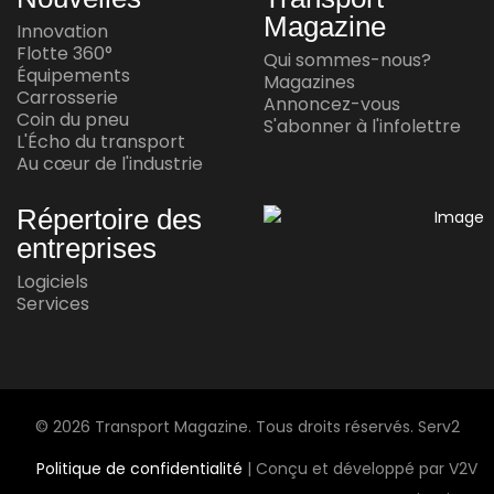
INNOVATION
Magazine
Innovation
Waabi et Volvo annoncent une autre
Flotte 360°
Qui sommes-nous?
réussite en conduite autonome
Équipements
Magazines
Carrosserie
Annoncez-vous
Jul 15, 2026
Coin du pneu
S'abonner à l'infolettre
L'Écho du transport
Au cœur de l'industrie
AU CŒUR DE L'INDUSTRIE
Andy Corporation achète Transport
Répertoire des
Express Frontières
entreprises
Jul 14, 2026
Logiciels
Services
AU CŒUR DE L'INDUSTRIE
Le plus grand transporteur automobile
maritime au monde arrive au Mexique
Jul 13, 2026
© 2026 Transport Magazine. Tous droits réservés. Serv2
Politique de confidentialité
| Conçu et développé par V2V