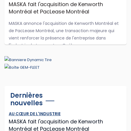
MASKA fait l'acquisition de Kenworth
Montréal et PacLease Montréal
MASKA annonce l'acquisition de Kenworth Montréal et
de PacLease Montréal, une transaction majeure qui
vient renforcer la présence de l'entreprise dans
l'industrie du transport au Québec.
...
Aoû 03, 2026
Saniquip-Bergor acquiert Hydraline et
Dernières
renforce sa présence dans les véhicules
nouvelles
lourds
Saniquip-Bergor, une société de UAP, annonce
AU CŒUR DE L'INDUSTRIE
l'acquisition d'Hydraline, une entreprise reconnue dans
MASKA fait l'acquisition de Kenworth
les pièces hydrauliques, pneumatiques et les
Montréal et PacLease Montréal
équipements destinés au secteur de la collecte...