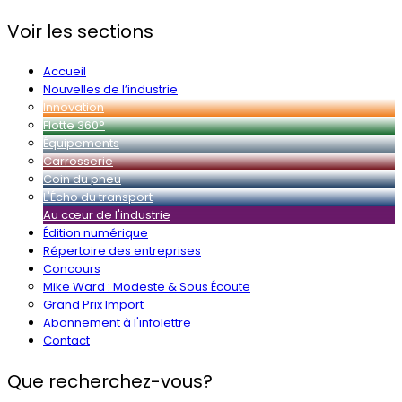
Voir les sections
Accueil
Nouvelles de l’industrie
Innovation
Flotte 360°
Équipements
Carrosserie
Coin du pneu
L'Écho du transport
Au cœur de l'industrie
Édition numérique
Répertoire des entreprises
Concours
Mike Ward : Modeste & Sous Écoute
Grand Prix Import
Abonnement à l'infolettre
Contact
Que recherchez-vous?