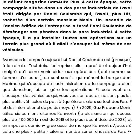
le défunt magazine CamAuto Plus. À cette époque, cette
compagnie située dans un des parcs industriels de Laval
était dirigée par Daniel Coulombe qui, l’avait, plus tôt,
rachetée d’un certain monsieur Monin. Un incendie de
l’ancien édifice de l’entreprise a forcé l’ami Coulombe de
déménager ses pénates dans le parc industriel. À cette
époque, il a pu installer toutes ses opérations sur un
terrain plus grand où il allait s’occuper lui-même de ses
véhicules.
Avançons le temps à aujourd’hui. Daniel Coulombe est (presque)
à la retraite. Toutefois, l’entreprise, elle, a profité et aujourd’hui,
malgré qu’il aime venir aider aux opérations (tout comme sa
femme, d’ailleurs…), ce sont ses fils qui mènent la barque dont
Maxime qui s’occupe de l’administration de la compagnie alors
que Jonathan, lui, en gère les opérations. Et cela veut dire
s’occuper des véhicules qui, vous vous en doutez, ne sont plus les
plus petits véhicules du passé (qui étaient alors surtout des Ford F
et des International de poids moyen). En 2025, Gaz Propane Monin
utilise six camions citernes Kenworth (le plus ancien qui accuse
plus de 400 000 km est de 2018 et le plus récent date de 2023) et
un imposant camion- grue aussi de marque Kenworth. Ajoutez à
cela une plus « petite » citerne montée sur un châssis de Ford F-