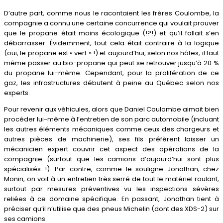
D’autre part, comme nous le racontaient les frères Coulombe, la
compagnie a connu une certaine concurrence qui voulait prouver
que le propane était moins écologique (!?!) et qu’il fallait s’en
débarrasser. Évidemment, tout cela était contraire à la logique
(oui, le propane est « vert » !) et aujourd’hui, selon nos hôtes, il faut
même passer au bio-propane qui peut se retrouver jusqu’à 20 %
du propane lui-même. Cependant, pour la prolifération de ce
gaz, les infrastructures débutent à peine au Québec selon nos
experts.
Pour revenir aux véhicules, alors que Daniel Coulombe aimait bien
procéder lui-même à l’entretien de son parc automobile (incluant
les autres éléments mécaniques comme ceux des chargeurs et
autres pièces de machinerie), ses fils préfèrent laisser un
mécanicien expert couvrir cet aspect des opérations de la
compagnie (surtout que les camions d’aujourd’hui sont plus
spécialisés !). Par contre, comme le souligne Jonathan, chez
Monin, on voit à un entretien très serré de tout le matériel roulant,
surtout par mesures préventives vu les inspections sévères
reliées à ce domaine spécifique. En passant, Jonathan tient à
préciser qu’il n’utilise que des pneus Michelin (dont des XDS-2) sur
ses camions.