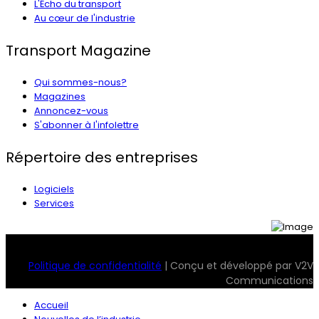
L'Écho du transport
Au cœur de l'industrie
Transport Magazine
Qui sommes-nous?
Magazines
Annoncez-vous
S'abonner à l'infolettre
Répertoire des entreprises
Logiciels
Services
© 2026 Transport Magazine. Tous droits réservés. Serv2
Politique de confidentialité
| Conçu et développé par V2V
Communications
Accueil