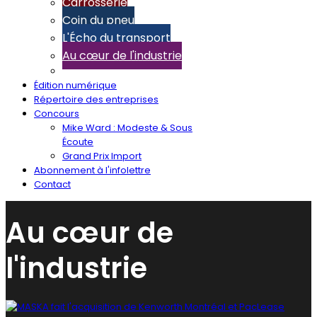
Carrosserie
Coin du pneu
L'Écho du transport
Au cœur de l'industrie
Édition numérique
Répertoire des entreprises
Concours
Mike Ward : Modeste & Sous
Écoute
Grand Prix Import
Abonnement à l'infolettre
Contact
Au cœur de
l'industrie