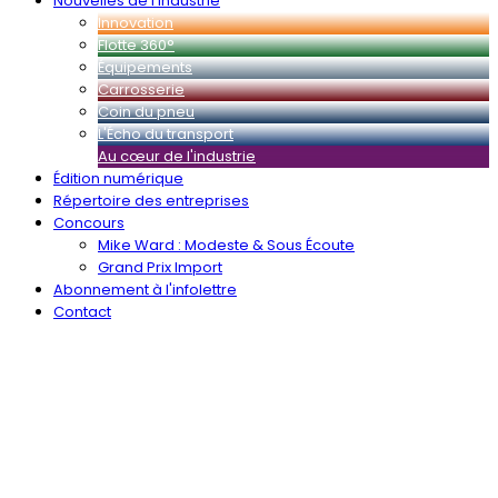
Nouvelles de l’industrie
Innovation
Flotte 360°
Équipements
Carrosserie
Coin du pneu
L'Écho du transport
Au cœur de l'industrie
Édition numérique
Répertoire des entreprises
Concours
Mike Ward : Modeste & Sous Écoute
Grand Prix Import
Abonnement à l'infolettre
Contact