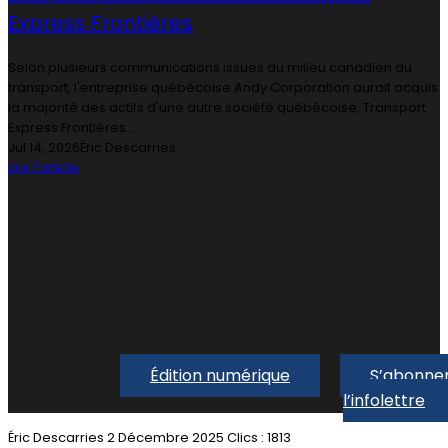
Express Frontières
Selon plusieurs communications issues du milieu canadien du
transport, l'entreprise québécoise Andy Corporation aurait acquis
la majorité des actifs d'une autre société québécoise, Transport
Express Frontières....
Jul 14, 2026
Éric Descarries
Lire l'article
Édition numérique
S’abonner
l’infolettre
Éric Descarries
2 Décembre 2025
Clics : 1813