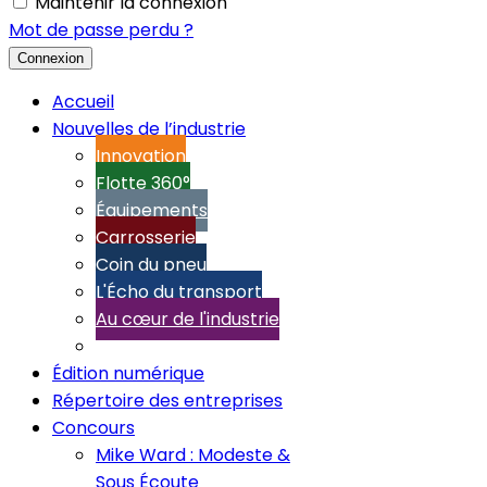
Maintenir la connexion
Mot de passe perdu ?
Connexion
Accueil
Nouvelles de l’industrie
Innovation
Flotte 360°
Équipements
Carrosserie
Coin du pneu
L'Écho du transport
Au cœur de l'industrie
Édition numérique
Répertoire des entreprises
Concours
Mike Ward : Modeste &
Sous Écoute