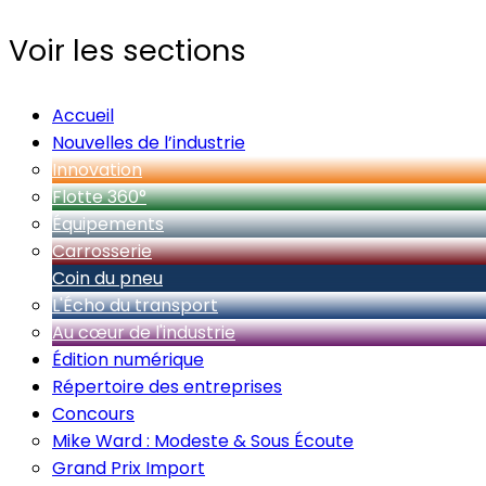
Voir les sections
Accueil
Nouvelles de l’industrie
Innovation
Flotte 360°
Équipements
Carrosserie
Coin du pneu
L'Écho du transport
Au cœur de l'industrie
Édition numérique
Répertoire des entreprises
Concours
Mike Ward : Modeste & Sous Écoute
Grand Prix Import