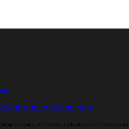
on entrepôt de Winnipeg
rise québécoise, est devenu le plus important distribute