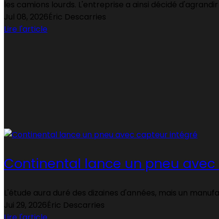
les camions lourds. L'entreprise a ainsi décidé d'agrandir
Jul 08, 2026
Éric Descarries
Lire l'article
Continental lance un pneu avec 
L'étude aura duré des dizaines d'années, mais un manufa
Jui 29, 2026
Éric Descarries
Lire l'article