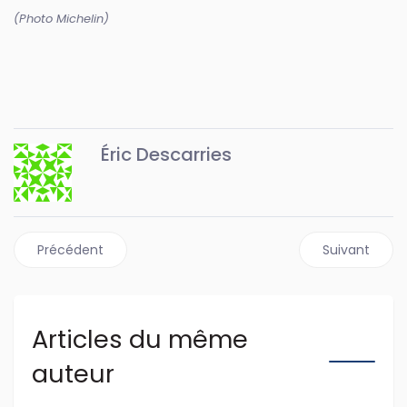
(Photo Michelin)
Éric Descarries
Article précédent : Yokohama lance son nouveau BluEarth
Article suiva
Précédent
Suivant
Articles du même
auteur