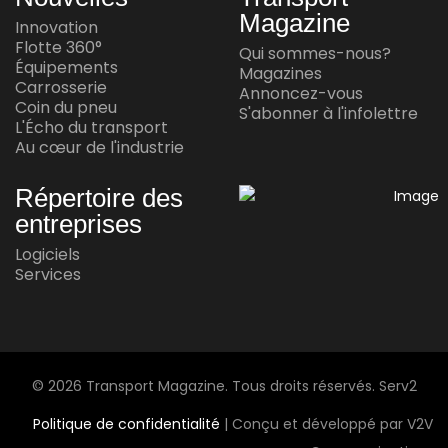
Magazine
Innovation
INNOVATION
Flotte 360°
Qui sommes-nous?
Yuchai International dévoile son moteur
Équipements
Magazines
à l'ammoniac
Carrosserie
Annoncez-vous
Coin du pneu
S'abonner à l'infolettre
Jul 16, 2026
L'Écho du transport
Au cœur de l'industrie
INNOVATION
Répertoire des
Waabi et Volvo annoncent une autre
entreprises
réussite en conduite autonome
Logiciels
Jul 15, 2026
Services
AU CŒUR DE L'INDUSTRIE
Andy Corporation achète Transport
Express Frontières
© 2026 Transport Magazine. Tous droits réservés. Serv2
Jul 14, 2026
Politique de confidentialité
| Conçu et développé par V2V