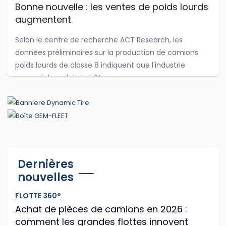
Bonne nouvelle : les ventes de poids lourds
augmentent
Selon le centre de recherche ACT Research, les
données préliminaires sur la production de camions
poids lourds de classe 8 indiquent que l'industrie
reprend du poil de la bête.
...
Jul 29, 2026
Cummins et PACCAR adaptent leurs
Dernières
logiciels d'antipollution
nouvelles
Cummins et PACCAR ont récemment annoncé des
FLOTTE 360°
modifications logicielles à leurs moteurs diesel afin que
Achat de pièces de camions en 2026 :
les routiers puissent continuer à rouler plus longtemps
comment les grandes flottes innovent
après que les capteurs du camion o...