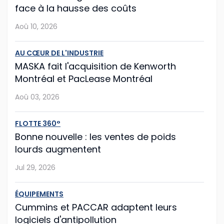
face à la hausse des coûts
Jul 28, 2026
Aoû 10, 2026
Mack propose la mise à jour facilitée
AU CŒUR DE L'INDUSTRIE
MASKA fait l'acquisition de Kenworth
Le constructeur américain Mack Trucks franchit une
Montréal et PacLease Montréal
nouvelle étape vers la simplification de la
maintenance de flotte avec sa nouvelle fonction Lock
Aoû 03, 2026
& Leave (« verrouiller et partir »), int�...
FLOTTE 360°
Jul 27, 2026
Bonne nouvelle : les ventes de poids
lourds augmentent
Hyundai Translead poursuit l'expansion de
Jul 29, 2026
ses camions à hydrogène
Même si le démarrage semble un peu laborieux,
ÉQUIPEMENTS
l'entreprise sud-coréenne Hyundai Translead poursuit
Cummins et PACCAR adaptent leurs
son expansion.
logiciels d'antipollution