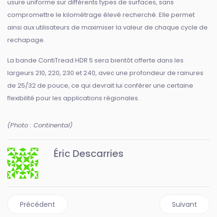
usure uniforme sur différents types de surfaces, sans
compromettre le kilométrage élevé recherché. Elle permet
ainsi aux utilisateurs de maximiser la valeur de chaque cycle de
rechapage.
La bande ContiTread HDR 5 sera bientôt offerte dans les
largeurs 210, 220, 230 et 240, avec une profondeur de rainures
de 25/32 de pouce, ce qui devrait lui conférer une certaine
flexibilité pour les applications régionales.
(Photo : Continental)
Éric Descarries
Article précédent : Michelin agrandit sa lignée X Line Grip 
Article suiva
Précédent
Suivant