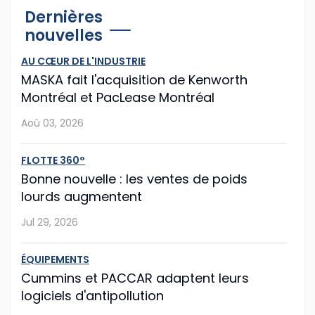
Dernières
logiciels d'antipollution
nouvelles
Cummins et PACCAR ont récemment annoncé des
AU CŒUR DE L'INDUSTRIE
modifications logicielles à leurs moteurs diesel afin que
MASKA fait l'acquisition de Kenworth
les routiers puissent continuer à rouler plus longtemps
Montréal et PacLease Montréal
après que les capteurs du camion o...
Aoû 03, 2026
Jul 28, 2026
FLOTTE 360°
Mack propose la mise à jour facilitée
Bonne nouvelle : les ventes de poids
lourds augmentent
Le constructeur américain Mack Trucks franchit une
nouvelle étape vers la simplification de la
Jul 29, 2026
maintenance de flotte avec sa nouvelle fonction Lock
& Leave (« verrouiller et partir »), int�...
ÉQUIPEMENTS
Cummins et PACCAR adaptent leurs
Jul 27, 2026
logiciels d'antipollution