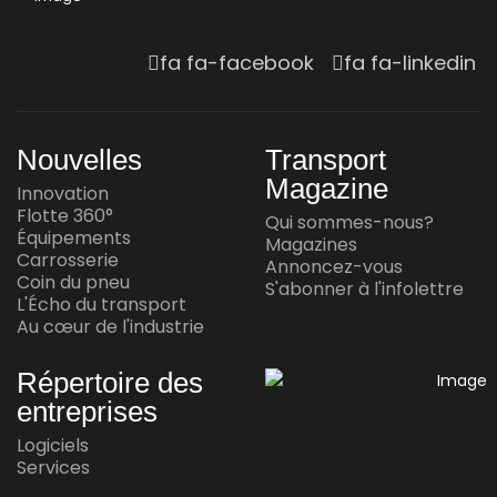
Jul 23, 2026
INNOVATION
Yuchai International dévoile son moteur
fa fa-facebook
fa fa-linkedin
à l'ammoniac
Jul 16, 2026
Nouvelles
Transport
INNOVATION
Magazine
Innovation
Waabi et Volvo annoncent une autre
Flotte 360°
Qui sommes-nous?
réussite en conduite autonome
Équipements
Magazines
Carrosserie
Annoncez-vous
Jul 15, 2026
Coin du pneu
S'abonner à l'infolettre
L'Écho du transport
Au cœur de l'industrie
AU CŒUR DE L'INDUSTRIE
Andy Corporation achète Transport
Répertoire des
Express Frontières
entreprises
Jul 14, 2026
Logiciels
Services
AU CŒUR DE L'INDUSTRIE