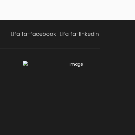
Jul 16, 2026
INNOVATION
Waabi et Volvo
fa fa-facebook
fa fa-linkedin
annoncent une autre
réussite en conduite
autonome
Jul 15, 2026
AU CŒUR DE L'INDUSTRIE
Andy Corporation
achète Transport
Express Frontières
Jul 14, 2026