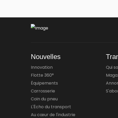
Cu
d'
Cu
mod
rou
les
Jul
Nouvelles
Tra
Innovation
Qui 
Ma
Flotte 360°
Maga
Le 
Équipements
Anno
éta
Carrosserie
S'abon
sa 
Coin du pneu
int�
L'Écho du transport
Jul
Au cœur de l'industrie