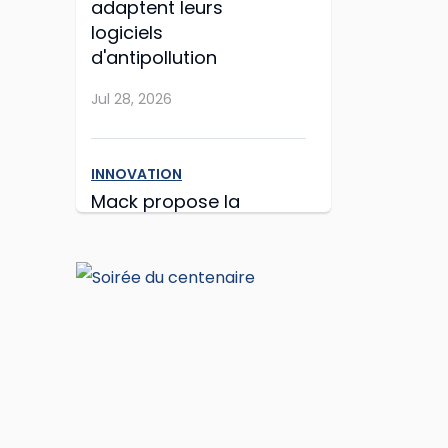
adaptent leurs
logiciels
d'antipollution
Jul 28, 2026
INNOVATION
Mack propose la
mise à jour facilitée
Jul 27, 2026
INNOVATION
Hyundai Translead
poursuit l'expansion
de ses camions à
hydrogène