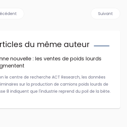
ticle précédent : Einride s'installe en Ohio
Article suivan
récédent
Suivant
rticles du même auteur
nne nouvelle : les ventes de poids lourds
gmentent
on le centre de recherche ACT Research, les données
liminaires sur la production de camions poids lourds de
sse 8 indiquent que l'industrie reprend du poil de la bête.
 29, 2026