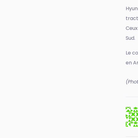
Hyund
trac
Ceux-
Sud.
Le co
en A
(Pho