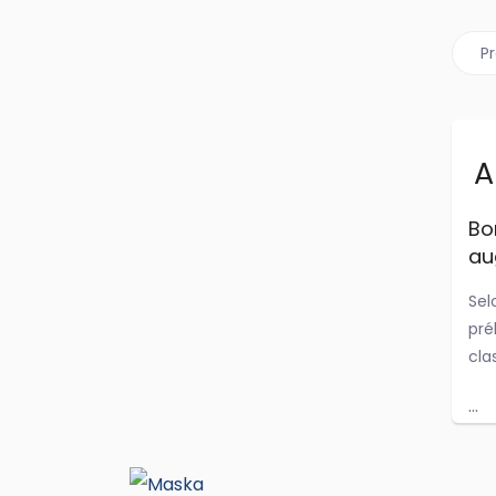
Ar
P
A
Bo
au
Sel
pré
cla
...
Jul