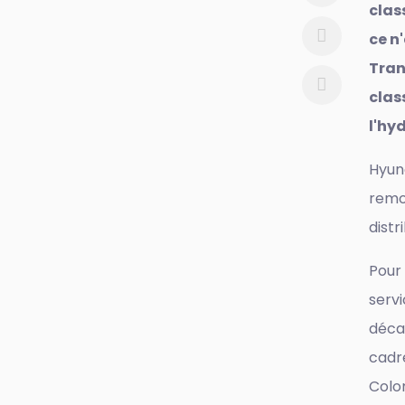
clas
ce n
Tran
clas
l'hy
Hyun
remo
distr
Pour
serv
déca
cadr
Colo