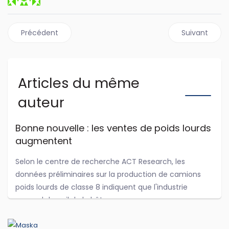
Article précédent : Hino lance la version électrique de son
Article suiv
Précédent
Suivant
Articles du même
auteur
Bonne nouvelle : les ventes de poids lourds
augmentent
Selon le centre de recherche ACT Research, les
données préliminaires sur la production de camions
poids lourds de classe 8 indiquent que l'industrie
reprend du poil de la bête.
...