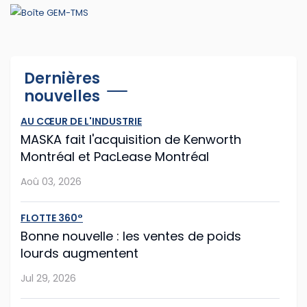
Jul 29, 2026
Cummins et PACCAR adaptent leurs
Dernières
logiciels d'antipollution
nouvelles
Cummins et PACCAR ont récemment annoncé des
AU CŒUR DE L'INDUSTRIE
modifications logicielles à leurs moteurs diesel afin que
MASKA fait l'acquisition de Kenworth
les routiers puissent continuer à rouler plus longtemps
Montréal et PacLease Montréal
après que les capteurs du camion o...
Aoû 03, 2026
Jul 28, 2026
FLOTTE 360°
Mack propose la mise à jour facilitée
Bonne nouvelle : les ventes de poids
lourds augmentent
Le constructeur américain Mack Trucks franchit une
nouvelle étape vers la simplification de la
Jul 29, 2026
maintenance de flotte avec sa nouvelle fonction Lock