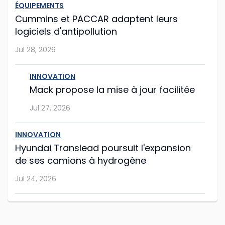
& Leave (« verrouiller et partir »), int�...
ÉQUIPEMENTS
Cummins et PACCAR adaptent leurs
Jul 27, 2026
logiciels d'antipollution
Jul 28, 2026
Hyundai Translead poursuit l'expansion de
ses camions à hydrogène
INNOVATION
Même si le démarrage semble un peu laborieux,
Mack propose la mise à jour facilitée
l'entreprise sud-coréenne Hyundai Translead poursuit
Jul 27, 2026
son expansion.
...
INNOVATION
Hyundai Translead poursuit l'expansion
Jul 24, 2026
de ses camions à hydrogène
Jul 24, 2026
Les Volvo VNL et VNR électriques joignent
American Truck Simulator
INNOVATION
Si vous êtes amateur de jeux vidéo sur le camionnage
Les Volvo VNL et VNR électriques