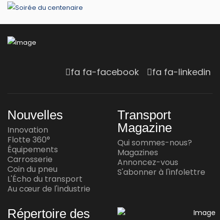
ou de formation par informatique, vous serez peut-
joignent American Truck Simulator
être intéressé par American Truck Simulator, d'autant
Jul 23, 2026
plus que le jeu propose depuis peu ...
Jul 23, 2026
INNOVATION
Yuchai International dévoile son moteur
fa fa-facebook
fa fa-linkedin
à l'ammoniac
Jul 16, 2026
Nouvelles
Transport
INNOVATION
Magazine
Innovation
Waabi et Volvo annoncent une autre
Flotte 360°
Qui sommes-nous?
réussite en conduite autonome
Équipements
Magazines
Carrosserie
Annoncez-vous
Jul 15, 2026
Coin du pneu
S'abonner à l'infolettre
L'Écho du transport
Au cœur de l'industrie
AU CŒUR DE L'INDUSTRIE
Andy Corporation achète Transport
Répertoire des
Express Frontières