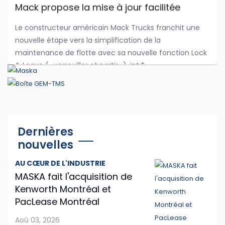
Mack propose la mise à jour facilitée
Le constructeur américain Mack Trucks franchit une
nouvelle étape vers la simplification de la
maintenance de flotte avec sa nouvelle fonction Lock
& Leave (« verrouiller et partir »), int�...
Jul 27, 2026
Hyundai Translead poursuit l'expansion de
ses camions à hydrogène
Dernières
nouvelles
Même si le démarrage semble un peu laborieux,
l'entreprise sud-coréenne Hyundai Translead poursuit
AU CŒUR DE L'INDUSTRIE
son expansion.
MASKA fait l'acquisition de
Kenworth Montréal et
...
PacLease Montréal
Jul 24, 2026
Aoû 03, 2026