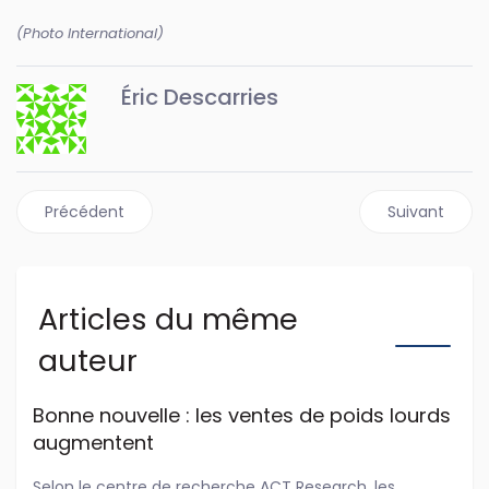
(Photo International)
Éric Descarries
Article précédent : ZF dévoile ses nouveaux systèmes hyb
Article suivan
Précédent
Suivant
Articles du même
auteur
Bonne nouvelle : les ventes de poids lourds
augmentent
Selon le centre de recherche ACT Research, les