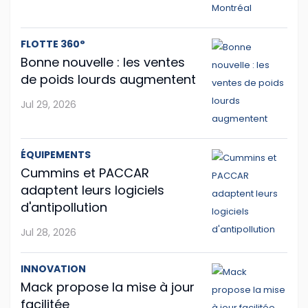
Les Volvo VNL et VNR électriques joignent
FLOTTE 360°
American Truck Simulator
Bonne nouvelle : les ventes
Si vous êtes amateur de jeux vidéo sur le camionnage
de poids lourds augmentent
ou de formation par informatique, vous serez peut-
Jul 29, 2026
être intéressé par American Truck Simulator, d'autant
plus que le jeu propose depuis peu ...
ÉQUIPEMENTS
Jul 23, 2026
Cummins et PACCAR
adaptent leurs logiciels
d'antipollution
Jul 28, 2026
INNOVATION
Mack propose la mise à jour
facilitée