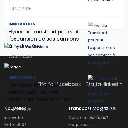
Jul 27, 2026
INNOVATION
Hyundai Translead poursuit
l'expansion de ses camions
à hydrogène
Jul 24, 2026
INNOVATION
fa fa-facebook
fa fa-linkedin
Les Volvo VNL et VNR
électriques joignent
American Truck Simulator
Nouvelles
Transport Magazine
Jul 23, 2026
Innovation
Qui sommes-nous?
Flotte 360°
Magazines