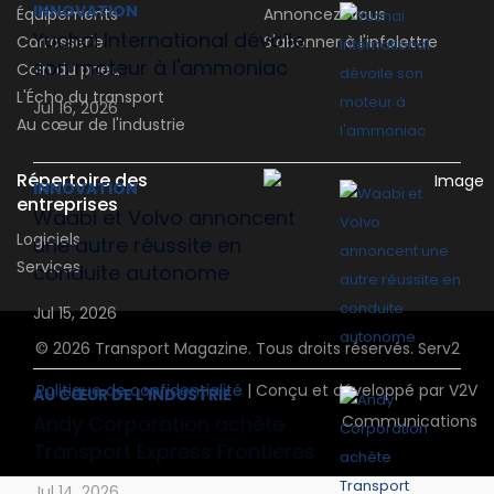
INNOVATION
Équipements
Annoncez-vous
Yuchai International dévoile
Carrosserie
S'abonner à l'infolettre
son moteur à l'ammoniac
Coin du pneu
L'Écho du transport
Jul 16, 2026
Au cœur de l'industrie
Répertoire des
INNOVATION
entreprises
Waabi et Volvo annoncent
Logiciels
une autre réussite en
Services
conduite autonome
Jul 15, 2026
© 2026 Transport Magazine. Tous droits réservés. Serv2
Politique de confidentialité
| Conçu et développé par V2V
AU CŒUR DE L'INDUSTRIE
Andy Corporation achète
Communications
Transport Express Frontières
Jul 14, 2026