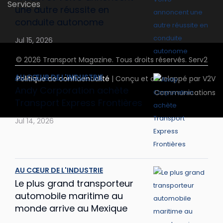
Services
une autre réussite en
conduite autonome
Jul 15, 2026
© 2026 Transport Magazine. Tous droits réservés. Serv2
AU CŒUR DE L'INDUSTRIE
Politique de confidentialité
| Conçu et développé par V2V
Andy Corporation achète
Communications
Transport Express Frontières
Jul 14, 2026
AU CŒUR DE L'INDUSTRIE
Le plus grand transporteur
automobile maritime au
monde arrive au Mexique