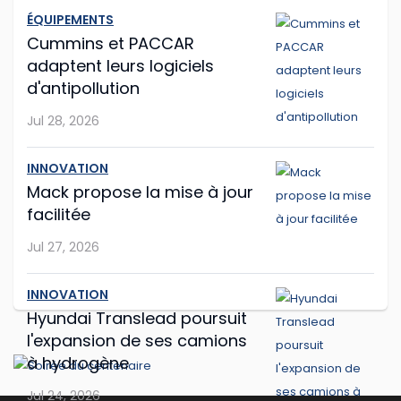
ÉQUIPEMENTS
Hyundai Translead poursuit l'expansion de
Cummins et PACCAR
ses camions à hydrogène
adaptent leurs logiciels
d'antipollution
Même si le démarrage semble un peu laborieux,
Jul 28, 2026
l'entreprise sud-coréenne Hyundai Translead poursuit
son expansion.
INNOVATION
...
Mack propose la mise à jour
facilitée
Jul 24, 2026
Jul 27, 2026
Les Volvo VNL et VNR électriques joignent
INNOVATION
American Truck Simulator
Hyundai Translead poursuit
Si vous êtes amateur de jeux vidéo sur le camionnage
l'expansion de ses camions
ou de formation par informatique, vous serez peut-
à hydrogène
être intéressé par American Truck Simulator, d'autant
Jul 24, 2026