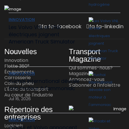
plus que le jeu propose depuis peu ...
Jul 23, 2026
INNOVATION
fa fa-facebook
fa fa-linkedin
Les Volvo VNL et VNR
électriques joignent
American Truck Simulator
Nouvelles
Transport
Jul 23, 2026
Magazine
Innovation
Flotte 360°
Qui sommes-nous?
Équipements
Magazines
INNOVATION
Carrosserie
Annoncez-vous
Yuchai International dévoile
Coin du pneu
S'abonner à l'infolettre
son moteur à l'ammoniac
L'Écho du transport
Au cœur de l'industrie
Jul 16, 2026
Répertoire des
entreprises
INNOVATION
Logiciels
Waabi et Volvo annoncent