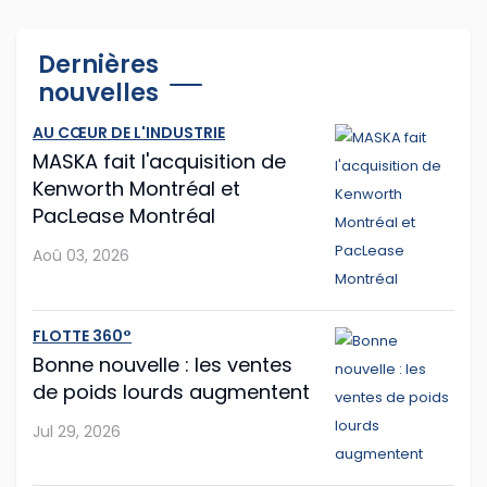
Cummins et PACCAR adaptent leurs
Dernières
logiciels d'antipollution
nouvelles
Cummins et PACCAR ont récemment annoncé des
AU CŒUR DE L'INDUSTRIE
modifications logicielles à leurs moteurs diesel afin que
MASKA fait l'acquisition de
les routiers puissent continuer à rouler plus longtemps
Kenworth Montréal et
après que les capteurs du camion o...
PacLease Montréal
Jul 28, 2026
Aoû 03, 2026
Mack propose la mise à jour facilitée
FLOTTE 360°
Le constructeur américain Mack Trucks franchit une
Bonne nouvelle : les ventes
nouvelle étape vers la simplification de la
de poids lourds augmentent
maintenance de flotte avec sa nouvelle fonction Lock
& Leave (« verrouiller et partir »), int�...
Jul 29, 2026
Jul 27, 2026