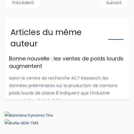
Article précédent : Renault présente un camion électriqu
Article suiva
Précédent
Suivant
Articles du même
auteur
Bonne nouvelle : les ventes de poids lourds
augmentent
Selon le centre de recherche ACT Research, les
données préliminaires sur la production de camions
poids lourds de classe 8 indiquent que l'industrie
reprend du poil de la bête.
...
Jul 29, 2026