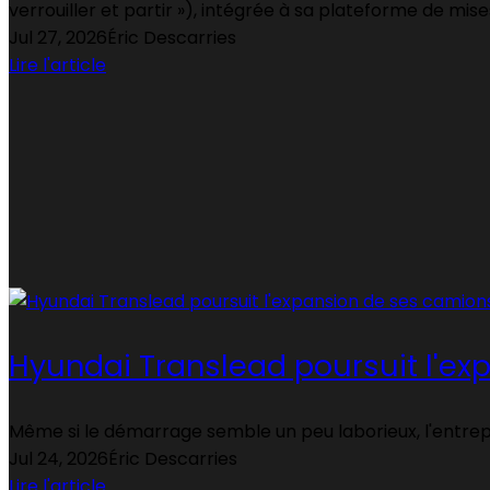
verrouiller et partir »), intégrée à sa plateforme de mises
Jul 27, 2026
Éric Descarries
Lire l'article
Hyundai Translead poursuit l'e
Même si le démarrage semble un peu laborieux, l'entrep
Jul 24, 2026
Éric Descarries
Lire l'article