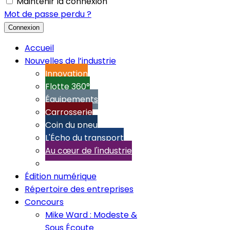
Maintenir la connexion
Mot de passe perdu ?
Connexion
Accueil
Nouvelles de l’industrie
Innovation
Flotte 360°
Équipements
Carrosserie
Coin du pneu
L'Écho du transport
Au cœur de l'industrie
Édition numérique
Répertoire des entreprises
Concours
Mike Ward : Modeste &
Sous Écoute