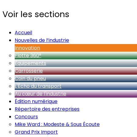
Voir les sections
Accueil
Nouvelles de l’industrie
Innovation
Flotte 360°
Équipements
Carrosserie
Coin du pneu
L'Écho du transport
Au cœur de l'industrie
Édition numérique
Répertoire des entreprises
Concours
Mike Ward : Modeste & Sous Écoute
Grand Prix Import