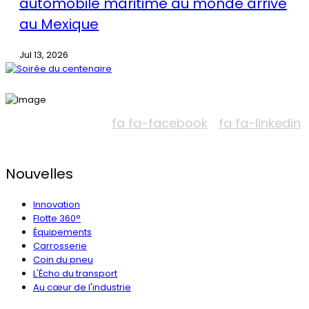
automobile maritime au monde arrive
au Mexique
Jul 13, 2026
fa fa-facebook
fa fa-linkedin
Nouvelles
Innovation
Flotte 360°
Équipements
Carrosserie
Coin du pneu
L'Écho du transport
Au cœur de l'industrie