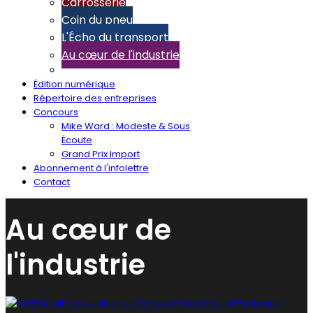
Carrosserie
Coin du pneu
L'Écho du transport
Au cœur de l'industrie
Édition numérique
Répertoire des entreprises
Concours
Mike Ward : Modeste & Sous
Écoute
Grand Prix Import
Abonnement à l'infolettre
Contact
Au cœur de
l'industrie