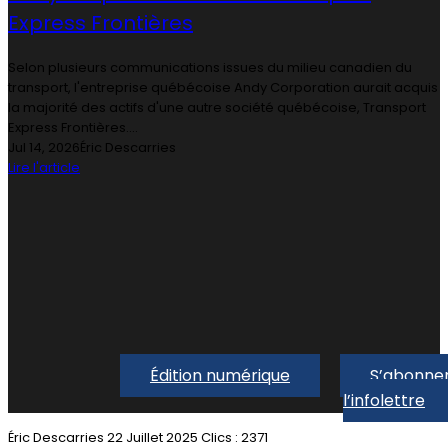
Express Frontières
Selon plusieurs communications issues du milieu canadien du
transport, l'entreprise québécoise Andy Corporation aurait acquis
la majorité des actifs d'une autre société québécoise, Transport
Express Frontières....
Jul 14, 2026
Éric Descarries
Lire l'article
Édition numérique
S’abonner
l’infolettre
Éric Descarries
22 Juillet 2025
Clics : 2371