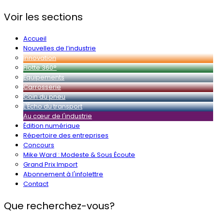
Voir les sections
Accueil
Nouvelles de l’industrie
Innovation
Flotte 360°
Équipements
Carrosserie
Coin du pneu
L'Écho du transport
Au cœur de l'industrie
Édition numérique
Répertoire des entreprises
Concours
Mike Ward : Modeste & Sous Écoute
Grand Prix Import
Abonnement à l'infolettre
Contact
Que recherchez-vous?