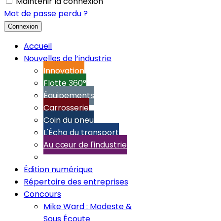
Maintenir la connexion
Mot de passe perdu ?
Connexion
Accueil
Nouvelles de l’industrie
Innovation
Flotte 360°
Équipements
Carrosserie
Coin du pneu
L'Écho du transport
Au cœur de l'industrie
Édition numérique
Répertoire des entreprises
Concours
Mike Ward : Modeste &
Sous Écoute