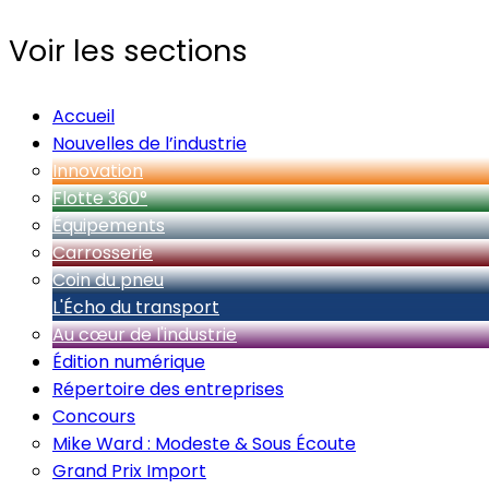
Voir les sections
Accueil
Nouvelles de l’industrie
Innovation
Flotte 360°
Équipements
Carrosserie
Coin du pneu
L'Écho du transport
Au cœur de l'industrie
Édition numérique
Répertoire des entreprises
Concours
Mike Ward : Modeste & Sous Écoute
Grand Prix Import