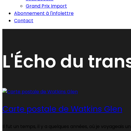
Grand Prix Import
Abonnement à l'infolettre
Contact
L'Écho du tran
Carte postale de Watkins Glen
Il fut un temps, il y a quelques années, où je voyageais u