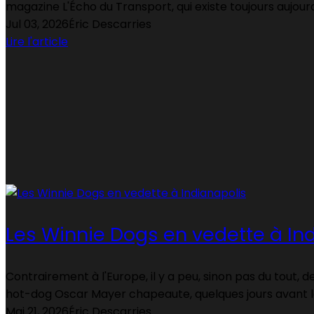
magazine L'Écho du Transport, qui existe toujours aujourd
Jul 03, 2026
Éric Descarries
Lire l'article
Les Winnie Dogs en vedette à In
Contrairement à l'Europe, il y a peu, sinon pas du tout, 
hot-dog Oscar Mayer chapeaute, quelques jours avant l
Mai 21, 2026
Éric Descarries